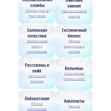
службы
здания
Уборка улиц и
Чистка полов и
тротуаров
ковров
Складская
Гостиничный
логистика
бизнес
Уборка пыли
Уборка
между
коридоров и
стеллажами
холлов
Рестораны и
Больницы
кафе
Санитарная
Чистка зон
уборка палат
питания
Лаборатории
Аэропорты
Уборка
Чистка
стерильных