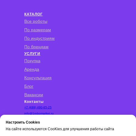
КАТАЛОГ
Все роботы
По размерам
По индустриям
По брендам
УСЛУГИ
Покупка
Аренда
Консультация
Блог
Вакансии
Контакты
+7 (499) 490-65-25
info@1robomarket.ru
Бизнес‑парк «Румянцево» Киевское шоссе,
Настроить Cookies
22‑й км, домовладение 4, Москва
На сайте используются CooKies для улучшения работы сайта