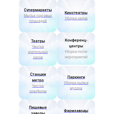
Супермаркеты
Кинотеатры
Мытьё торговых
Уборка залов
площадей
Конференц-
Театры
центры
Чистка
Уборка после
зрительных
мероприятий
залов
Станции
Паркинги
метро
Уборка пыли и
Чистка
мусора
платформ
Пищевые
Фармзаводы
заводы