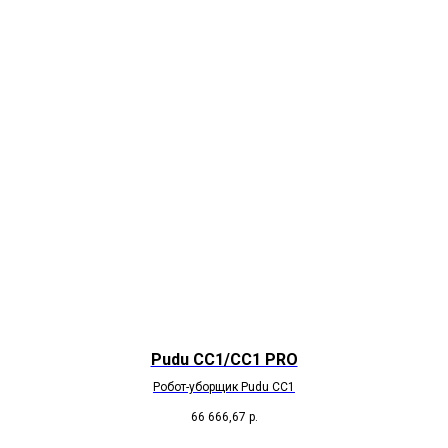
Pudu CC1/CC1 PRO
Робот-уборщик Pudu CC1
66 666,67
р.