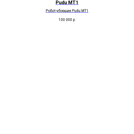
Pudu МТ1
Робот-уборщик Pudu МТ1
100 000
р.