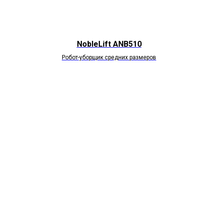
NobleLift ANB510
Робот-уборщик средних размеров