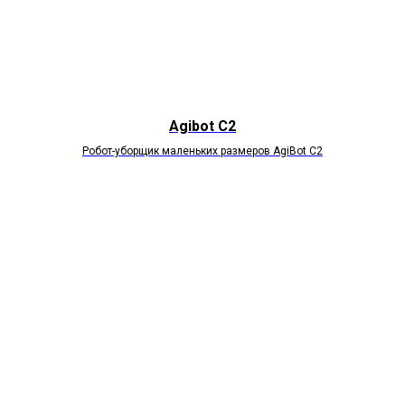
Agibot C2
Робот-уборщик маленьких размеров AgiВоt C2