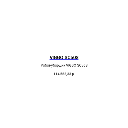
VIGGO SC50S
Робот-уборщик VIGGO SC50S
114 583,33
р.