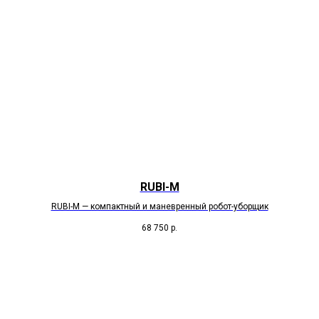
RUBI-M
RUBI-M — компактный и маневренный робот-уборщик
68 750
р.