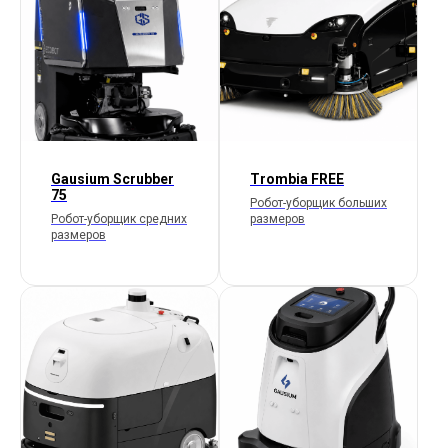
Gausium Scrubber
Trombia FREE
75
Робот-уборщик больших
Робот-уборщик средних
размеров
размеров