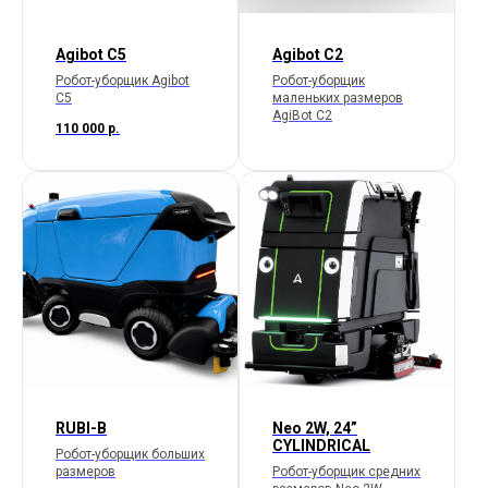
Agibot C5
Agibot C2
Робот-уборщик Agibot
Робот-уборщик
C5
маленьких размеров
AgiВоt C2
110 000
р.
RUBI-B
Neo 2W, 24”
CYLINDRICAL
Робот-уборщик больших
размеров
Робот-уборщик средних