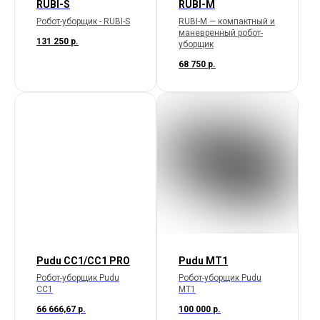
RUBI-S
RUBI-M
Робот-уборщик - RUBI-S
RUBI-M — компактный и
маневренный робот-
131 250
р.
уборщик
68 750
р.
Pudu CC1/CC1 PRO
Pudu МТ1
Робот-уборщик Pudu
Робот-уборщик Pudu
CC1
МТ1
66 666,67
р.
100 000
р.