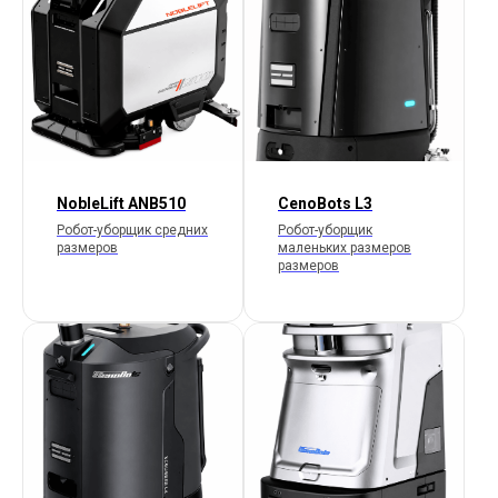
NobleLift ANB510
CenoBots L3
Робот-уборщик средних
Робот-уборщик
размеров
маленьких размеров
размеров