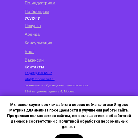
По индустриям
По брендам
УСЛУГИ
Покупка
Аренда
Консультация
Блог
Вакансии
Контакты
+7 (499) 490-65-25
info@1robomarket.ru
Бизнес‑парк «Румянцево» Киевское шоссе,
22‑й км, домовладение 4, Москва
Мы используем cookie-файлы и сервис веб-аналитики Яндекс
Метрика для анализа посещаемости и улучшения работы сайта.
Продолжая пользоваться сайтом, вы соглашаетесь с обработкой
данных в соответствии с Политикой обработки персональных
данных.