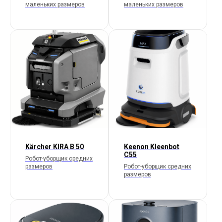
маленьких размеров
маленьких размеров
Kärcher KIRA B 50
Keenon Kleenbot
C55
Робот-уборщик средних
размеров
Робот-уборщик средних
размеров