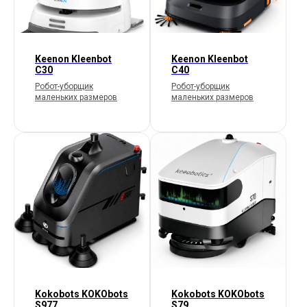
Keenon Kleenbot
Keenon Kleenbot
C30
C40
Робот-уборщик
Робот-уборщик
маленьких размеров
маленьких размеров
Kokobots KOKObots
Kokobots KOKObots
S977
S79