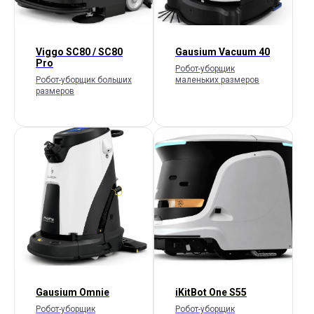
Viggo SC80 / SC80
Gausium Vacuum 40
Pro
Робот-уборщик
Робот-уборщик больших
маленьких размеров
размеров
Gausium Omnie
iKitBot One S55
Робот-уборщик
Робот-уборщик