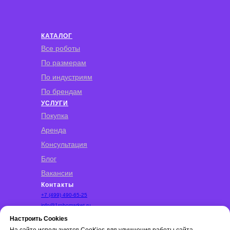
КАТАЛОГ
Все роботы
По размерам
По индустриям
По брендам
УСЛУГИ
Покупка
Аренда
Консультация
Блог
Вакансии
Контакты
+7 (499) 490-65-25
info@1robomarket.ru
Бизнес‑парк «Румянцево» Киевское шоссе,
Настроить Cookies
22‑й км, домовладение 4, Москва
На сайте используются CooKies для улучшения работы сайта