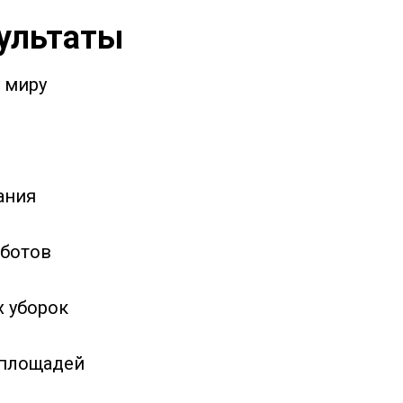
ультаты
 миру
ания
ботов
 уборок
площадей