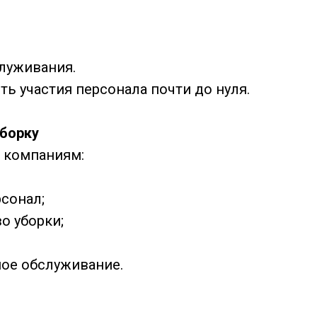
служивания.
ь участия персонала почти до нуля.
уборку
 компаниям:
рсонал;
о уборки;
ное обслуживание.