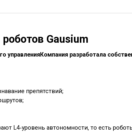
 роботов Gausium
ого управленияКомпания разработала собств
знавание препятствий;
ршрутов;
вают L4‑уровень автономности, то есть робо