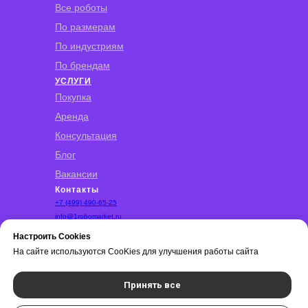
Все роботы
По размерам
По индустриям
По брендам
УСЛУГИ
Покупка
Аренда
Консультация
Блог
Вакансии
Контакты
+7 (499) 490-65-25
info@1robomarket.ru
Бизнес‑парк «Румянцево» Киевское шоссе,
Настроить Cookies
22‑й км, домовладение 4, Москва
На сайте используются CooKies для улучшения работы сайта
Принять все