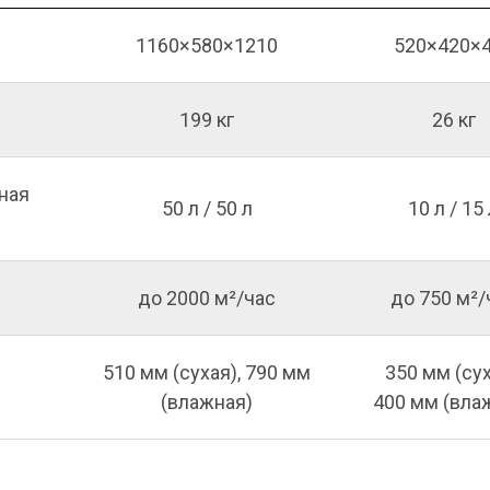
1160×580×1210
520×420×
199 кг
26 кг
ная
50 л / 50 л
10 л / 15
до 2000 м²/час
до 750 м²/
510 мм (сухая), 790 мм
350 мм (сух
(влажная)
400 мм (вла