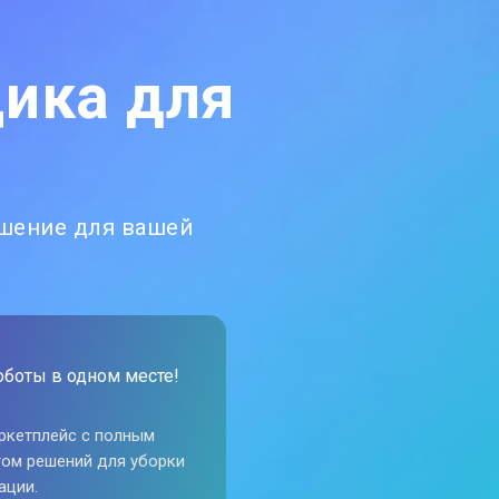
ика для
ешение для вашей
оботы в одном месте!
ркетплейс с полным
ом решений для уборки
ации.