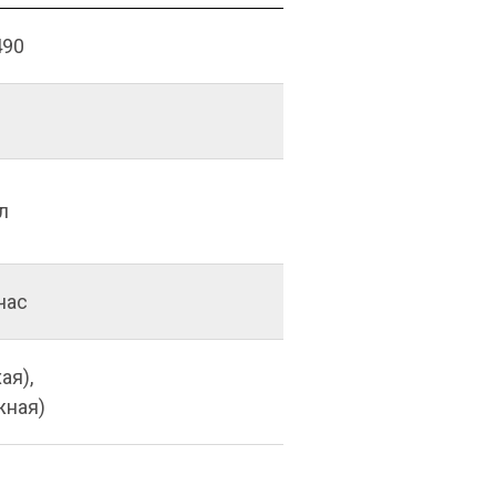
490
 л
час
ая),
жная)