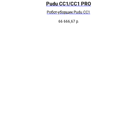
Pudu CC1/CC1 PRO
Робот-уборщик Pudu CC1
66 666,67
р.