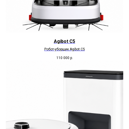
Agibot C5
Робот-уборщик Agibot C5
110 000
р.