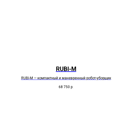
RUBI-M
RUBI-M — компактный и маневренный робот-уборщик
68 750
р.