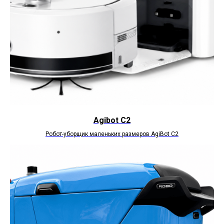
Agibot C2
Робот-уборщик маленьких размеров AgiВоt C2