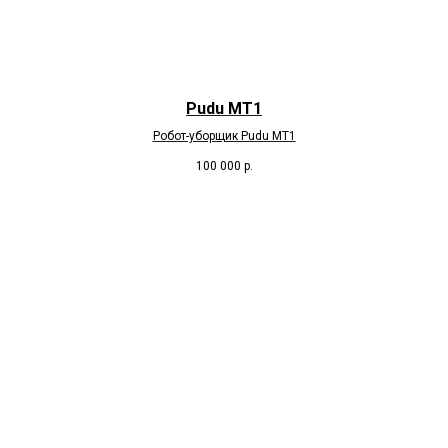
Pudu МТ1
Робот-уборщик Pudu МТ1
100 000
р.