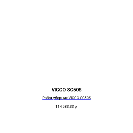
VIGGO SC50S
Робот-уборщик VIGGO SC50S
114 583,33
р.