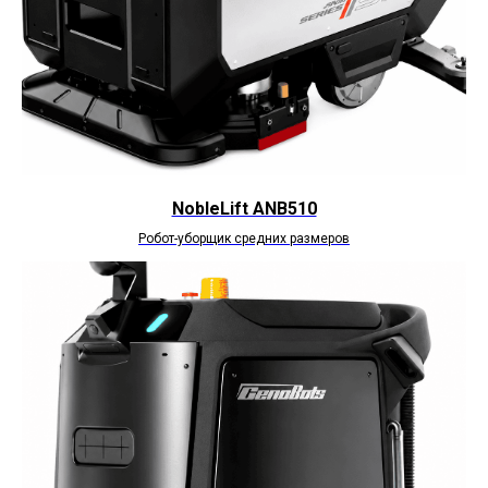
NobleLift ANB510
Робот-уборщик средних размеров