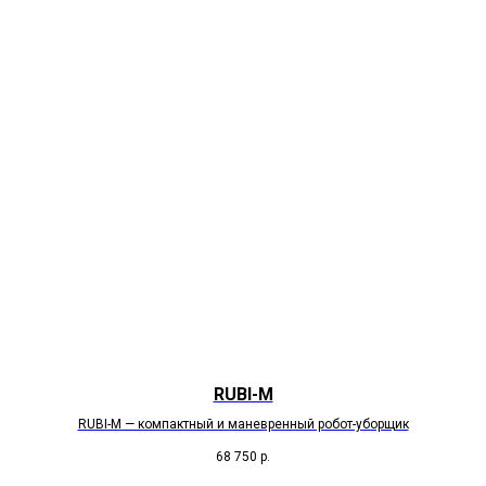
RUBI-M
RUBI-M — компактный и маневренный робот-уборщик
68 750
р.