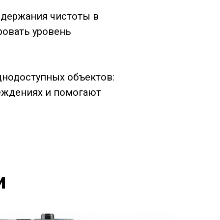
ддержания чистоты в
ровать уровень
днодоступных объектов:
реждениях и помогают
и