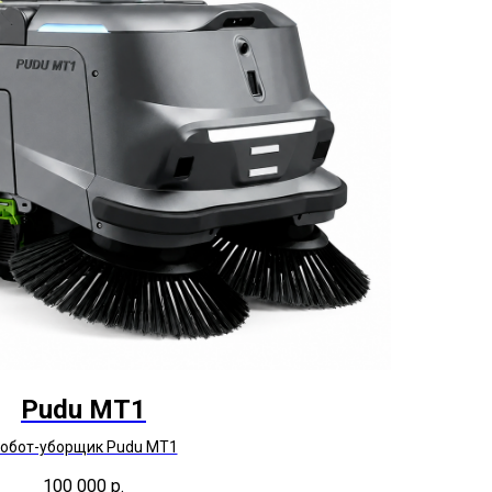
Pudu МТ1
обот-уборщик Pudu МТ1
100 000
р.