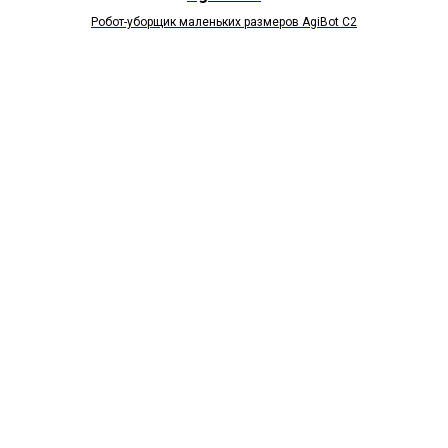
Робот-уборщик маленьких размеров AgiВоt C2