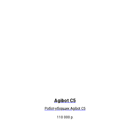
Agibot C5
Робот-уборщик Agibot C5
110 000
р.