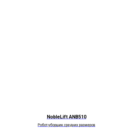
NobleLift ANB510
Робот-уборщик средних размеров