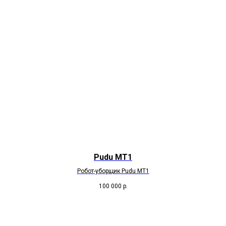
Pudu МТ1
Робот-уборщик Pudu МТ1
100 000
р.