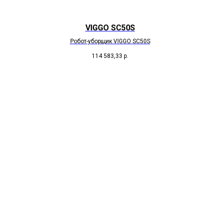
VIGGO SC50S
Робот-уборщик VIGGO SC50S
114 583,33
р.