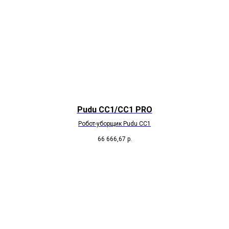
Pudu CC1/CC1 PRO
Робот-уборщик Pudu CC1
66 666,67
р.