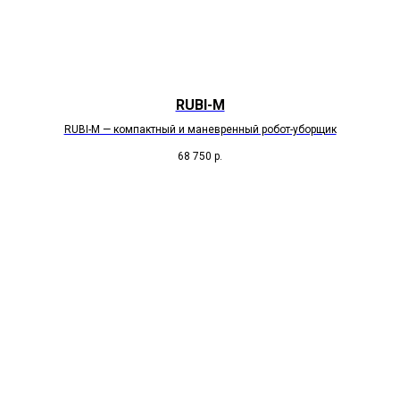
RUBI-M
RUBI-M — компактный и маневренный робот-уборщик
68 750
р.