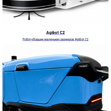
Agibot C2
Робот-уборщик маленьких размеров AgiВоt C2