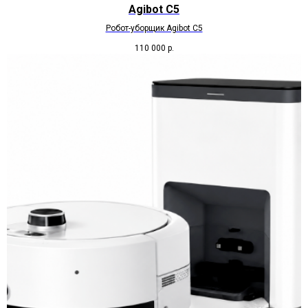
Agibot C5
Робот-уборщик Agibot C5
110 000
р.