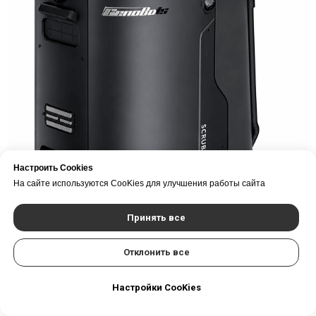
Настроить Cookies
На сайте используются CooKies для улучшения работы сайта
Принять все
Отклонить все
CenoBots L4
Настройки CooKies
Робот-уборщик маленьких размеров размеров