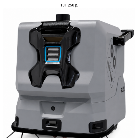
131 250
р.