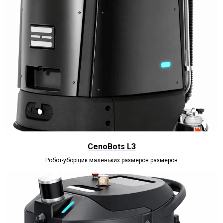
CenoBots L3
Робот-уборщик маленьких размеров размеров