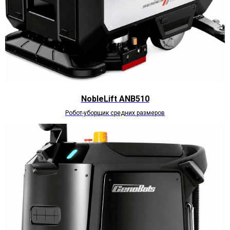
NobleLift ANB510
Робот-уборщик средних размеров